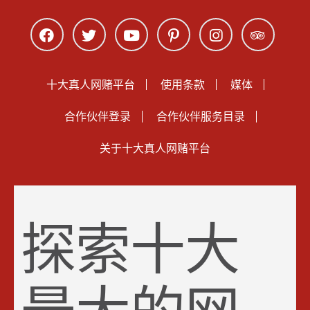
f
t
y
p
i
t
a
w
o
i
n
r
c
i
u
n
s
i
e
t
t
t
t
p
b
t
u
e
a
a
十大真人网赌平台
使用条款
媒体
o
e
b
r
g
d
o
r
e
e
r
v
合作伙伴登录
合作伙伴服务目录
k
链
链
s
a
i
链
接
接
t
m
s
关于十大真人网赌平台
接
链
链
o
接
接
r
的
链
接
探索十大